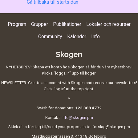
Gå tillbaka till startsidan
Program
Grupper
Publikationer
Lokaler och resurser
Community
Kalender
Info
Skogen
NYHETSBREV: Skapa ett konto hos Skogen så får du våra nyhetsbrev!
Klicka "logga in" upp till höger.
NEWSLETTER: Create an account with Skogen and receive our newsletters!
Click ‘log in’ at the top right.
*
Swish for donations:
123 388 4772
Kontakt:
info@skogen.pm
Skick dina förslag till/send your proposals to: forslag@skogen.pm
Masthuggsterrassen 3, 41318 Göteborg