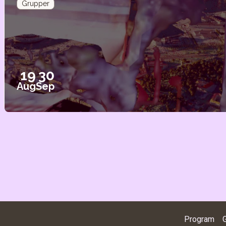
Grupper
19
30
Aug
Sep
Program