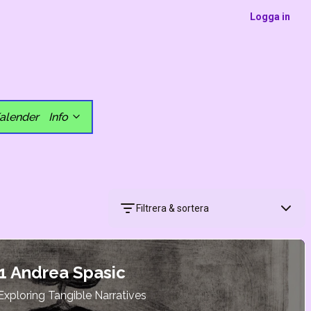
Logga in
alender
Info
Filtrera & sortera
Filtrera
Sortera
 Andrea Spasic
xploring Tangible Narratives