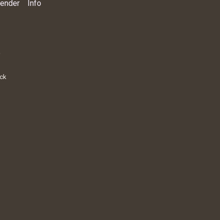
lender
Info
a
ick