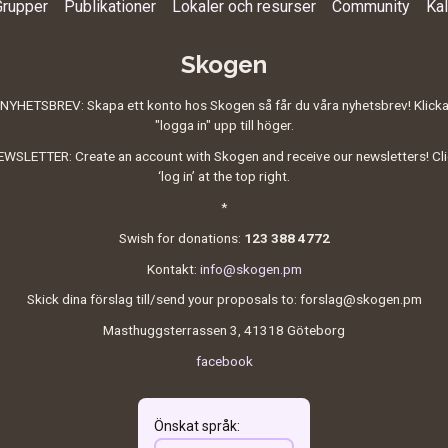
Grupper
Publikationer
Lokaler och resurser
Community
Ka
Skogen
NYHETSBREV: Skapa ett konto hos Skogen så får du våra nyhetsbrev! Klick
"logga in" upp till höger.
WSLETTER: Create an account with Skogen and receive our newsletters! Cl
‘log in’ at the top right.
*
Swish for donations:
123 388 4772
Kontakt:
info@skogen.pm
Skick dina förslag till/send your proposals to: forslag@skogen.pm
Masthuggsterrassen 3, 41318 Göteborg
facebook
Önskat språk
: