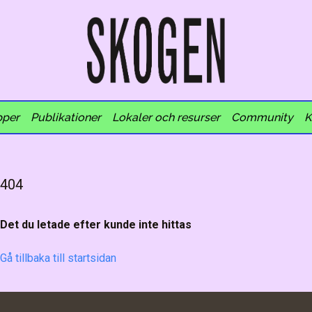
pper
Publikationer
Lokaler och resurser
Community
K
404
Det du letade efter kunde inte hittas
Gå tillbaka till startsidan