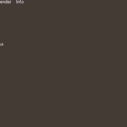
lender
Info
a
ick