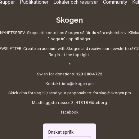
Grupper
Publikationer
Lokaler och resurser
Community
Ka
Skogen
NYHETSBREV: Skapa ett konto hos Skogen så får du våra nyhetsbrev! Klick
"logga in" upp till höger.
WSLETTER: Create an account with Skogen and receive our newsletters! Cl
‘log in’ at the top right.
*
Swish for donations:
123 388 4772
Kontakt:
info@skogen.pm
Skick dina förslag till/send your proposals to: forslag@skogen.pm
Masthuggsterrassen 3, 41318 Göteborg
facebook
Önskat språk
: