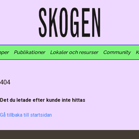
pper
Publikationer
Lokaler och resurser
Community
K
404
Det du letade efter kunde inte hittas
Gå tillbaka till startsidan